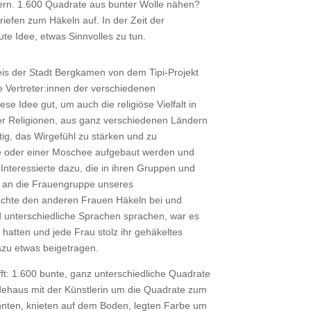
rn. 1.600 Quadrate aus bunter Wolle nähen?
iefen zum Häkeln auf. In der Zeit der
te Idee, etwas Sinnvolles zu tun.
eis der Stadt Bergkamen von dem Tipi-Projekt
 Vertreter:innen der verschiedenen
e Idee gut, um auch die religiöse Vielfalt in
 Religionen, aus ganz verschiedenen Ländern
tig, das Wirgefühl zu stärken und zu
che oder einer Moschee aufgebaut werden und
nteressierte dazu, die in ihren Gruppen und
h an die Frauengruppe unseres
brachte den anderen Frauen Häkeln bei und
d unterschiedliche Sprachen sprachen, war es
 hatten und jede Frau stolz ihr gehäkeltes
azu etwas beigetragen.
ft: 1.600 bunte, ganz unterschiedliche Quadrate
haus mit der Künstlerin um die Quadrate zum
annten, knieten auf dem Boden, legten Farbe um