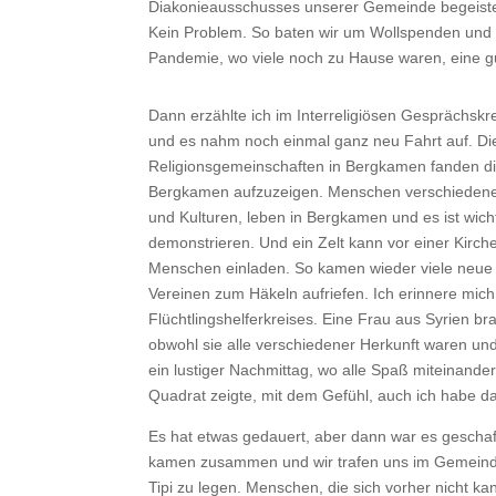
Diakonieausschusses unserer Gemeinde begeiste
Kein Problem. So baten wir um Wollspenden und r
Pandemie, wo viele noch zu Hause waren, eine gu
Dann erzählte ich im Interreligiösen Gesprächskr
und es nahm noch einmal ganz neu Fahrt auf. Die
Religionsgemeinschaften in Bergkamen fanden dies
Bergkamen aufzuzeigen. Menschen verschiedener
und Kulturen, leben in Bergkamen und es ist wich
demonstrieren. Und ein Zelt kann vor einer Kir
Menschen einladen. So kamen wieder viele neue I
Vereinen zum Häkeln aufriefen. Ich erinnere mic
Flüchtlingshelferkreises. Eine Frau aus Syrien 
obwohl sie alle verschiedener Herkunft waren un
ein lustiger Nachmittag, wo alle Spaß miteinander
Quadrat zeigte, mit dem Gefühl, auch ich habe d
Es hat etwas gedauert, aber dann war es geschaf
kamen zusammen und wir trafen uns im Gemeinde
Tipi zu legen. Menschen, die sich vorher nicht k