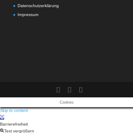
Datenschutzerklärung
Impressum
Cookies
Skip to content
Open
toolbar
Barrierefreiheit
Text vergrößern