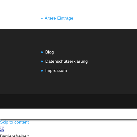
« Ältere Einträge
Blog
Datenschutzerklärung
Impressum
Skip to content
Open
toolbar
Barrierefreiheit