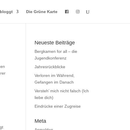
bloggt
Die Grüne Karte
Neueste Beiträge
Bergkamen for all – die
Jugendkonferenz
den
Jahresrückblicke
hrer
Verloren im Während,
Gefangen im Danach
Versteh’ mich nicht falsch (Ich
liebe dich)
Eindrücke einer Zugreise
Meta
gt
Anmelden